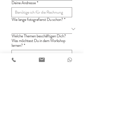
Deine Andresse
*
Wie lange fotografierst Du schon?
*
Welche Themen beschäftigen Dich?
Was möchtest Du in dem Workshop
lernen?
*
Wie hast Du mich gefunden?
*
Instagram
Google
Empfehlung
Anfrage senden
Datenschutzerklärung - Wichtiger Hinweis