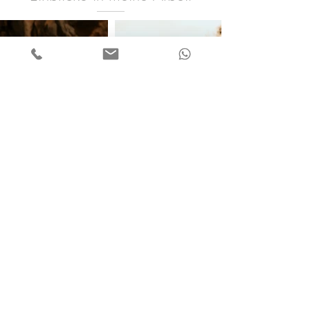
It is an illusion that photos are
made with the camera...they
are made with the eye, heart,
and head.
HENRI CARTIER-BRESSON