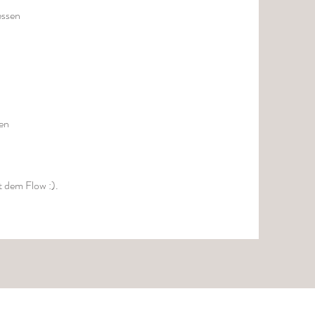
essen
en
it dem Flow :).