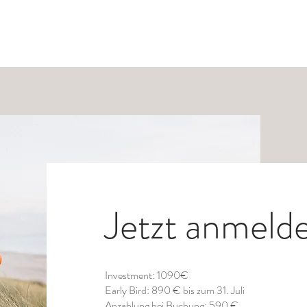
Portfolio
Fotostudio
Über mich
Kon
Jetzt anmeld
Investment: 1090€
Early Bird: 890 € bis zum 31. Juli
Anzahlung bei Buchung: 590 €