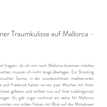
Portfolio
Fotostudio
Über mich
Kon
ner Traumkulisse auf Mallorca -
nd fragten, ob ich mit nach Mallorca kommen möchte 
chen, musste ich nicht lange überlegen. Ein Shooting 
nischen Sonne, in der wunderschönen mediterranen 
le und Frederick hatten vor ein paar Wochen mit ihren 
eit gefeiert und wollten nun auf ihrer Lieblingsinsel 
eigen. Es gab sogar nochmal ein extra für Mallorca 
nmitten von wilden Felsen mit Blick auf das Mittelmeer 