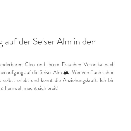
Portfolio
Fotostudio
Über mich
Kon
auf der Seiser Alm in den
underbaren Cleo und ihrem Frauchen Veronika nach 
enaufgang auf die Seiser Alm 🏔. Wer von Euch schon 
selbst erlebt und kennt die Anziehungskraft. Ich bin 
n: Fernweh macht sich breit! 